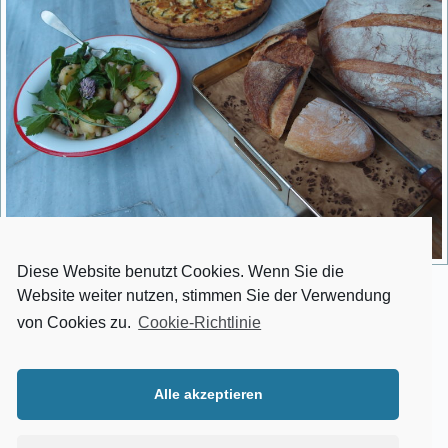
Diese Website benutzt Cookies. Wenn Sie die
Website weiter nutzen, stimmen Sie der Verwendung
Geschichten über die Entstehung und Herkunft der Gerichte,
Erinnerungen an die griechische Großmama mit der leckeren
von Cookies zu.
Cookie-Richtlinie
Moussaka, an den heißgeliebten Patenonkel aus der Türkei, der so
toll mit orientalischen Gewürzen hantierte. Oder vom
gemeinsamen Nachtessen mit der ersten großen Liebe...
Alle akzeptieren