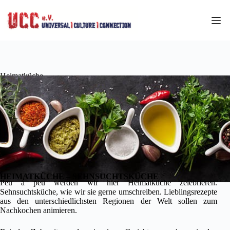
Zum
Inhalt
springen
Heimatküche
HEIMATKÜCHE – SEHNSUCHTSKÜCHE
Peu á peu werden wir hier Heimatküche zelebrieren.
Sehnsuchtsküche, wie wir sie gerne umschreiben. Lieblingsrezepte
aus den unterschiedlichsten Regionen der Welt sollen zum
Nachkochen animieren.