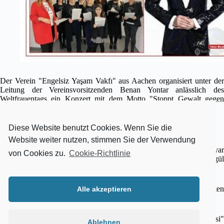
Der Verein "Engelsiz Yaşam Vakfı" aus Aachen organisiert unter der
Leitung der Vereinsvorsitzenden Benan Yontar anlässlich des
Weltfrauentags ein Konzert mit dem Motto "Stoppt Gewalt gegen
Frauen".
Diese Website benutzt Cookies. Wenn Sie die
Zu den Gästen zählen der Generalkonsul Barış Ceyhun.
Website weiter nutzen, stimmen Sie der Verwendung
Das Konzert wird von Journalist und Programmdirektor Tayyar
von Cookies zu.
Cookie-Richtlinie
Işıksaçan moderiert. Auf der Bühne werden Sänger Yilmaz Morgül
und bekannte Schauspieler wie Salih Güney begrüßt.
Die gesamte Organisation wird von türkischen Geschäftsleuten
Alle akzeptieren
unterstützt.
Aynur Cronauer und ihre Gruppe "Aynur & 3K Müzik Atölyesi"
Ablehnen